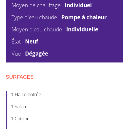
Moyen de chauffage
Individuel
Type d'eau chaude
Pompe à chaleur
Moyen d'eau chaude
Individuelle
État
Neuf
Vue
Dégagée
SURFACES
1 Hall d'entrée
1 Salon
1 Cuisine