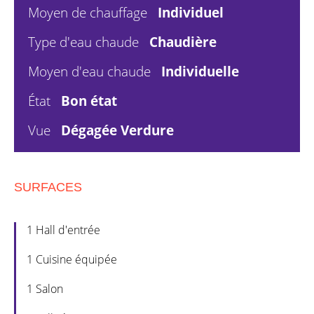
Moyen de chauffage
Individuel
Type d'eau chaude
Chaudière
Moyen d'eau chaude
Individuelle
État
Bon état
Vue
Dégagée Verdure
SURFACES
1 Hall d'entrée
1 Cuisine équipée
1 Salon