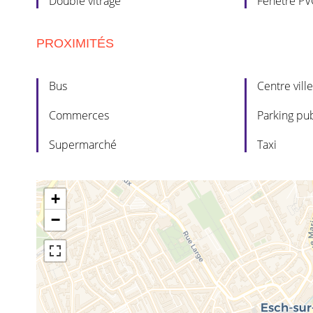
Double vitrage
Fenêtre PV
PROXIMITÉS
Bus
Centre ville
Commerces
Parking pub
Supermarché
Taxi
+
−