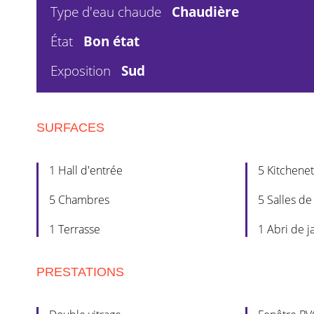
Type d'eau chaude
Chaudière
État
Bon état
Exposition
Sud
SURFACES
1 Hall d'entrée
5 Kitchenet
5 Chambres
5 Salles d
1 Terrasse
1 Abri de j
PRESTATIONS