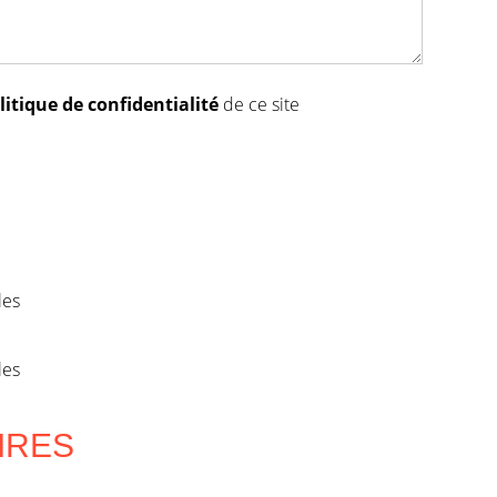
litique de confidentialité
de ce site
les
les
AIRES